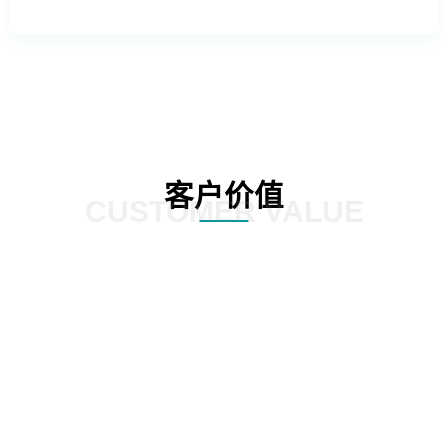
客户价值
CUSTOMER VALUE
外操作系统的依赖，降低企业的运营成
提供更加灵活和定制化的服务，满足
本。
化需求。