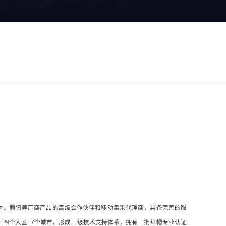
BM、华为、腾讯等厂商产品的高级合作伙伴和移动集采代理商，具备完善的服
于四个大区17个城市，形成三级技术支持体系，拥有一批红帽专业认证