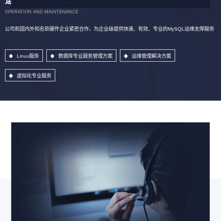
运维服务
OPERATION AND MAINTENANCE
公司和国内外知名软硬件企业紧密合作，为企业级提供快速、有效、专业的MySQL运维支撑服务
Linux服务
数据库专业服务管理方案
运维管理解决方案
虚拟化专业服务