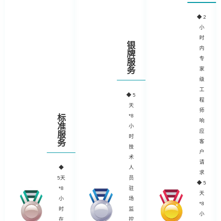
◆
2
小
时
银
内
牌
专
服
务
家
级
工
◆
5
程
天
师
*8
标
响
准
小
应
服
时
务
客
技
户
术
请
◆
人
求
5天
员
◆ 5
*8
驻
天
小
场
*8
时
监
小
在
控