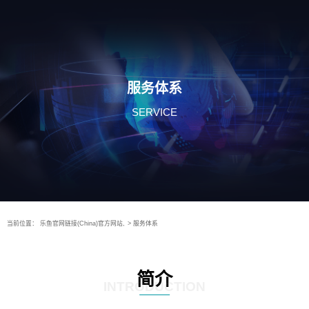
服务体系
SERVICE
当前位置：
乐鱼官网链接(China)官方网站,
>
服务体系
简介
INTRODUCTION