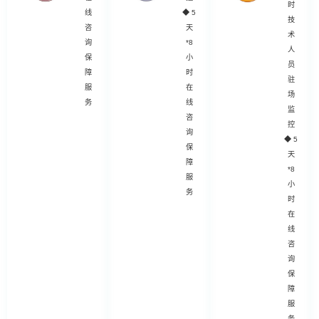
时
线
◆
5
技
咨
天
术
询
*8
人
保
小
员
障
时
驻
服
在
场
务
线
监
咨
控
询
◆
5
保
天
障
*8
服
小
务
时
在
线
咨
询
保
障
服
务