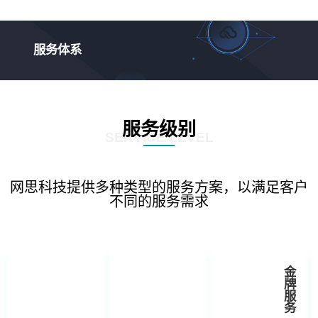
服务体系
服务级别
SERVICE LEVEL
网思科技提供多种类型的服务方案，以满足客户
不同的服务需求
金
牌
服
务