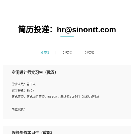
简历投递：hr@sinontt.com
分类1
分类2
分类3
空间设计师实习生（武汉）
需求人数：若干人
实习薪资：3k-5k
正式薪资：正式岗位薪资：5k-10K，年终奖1-3个月（看能力浮动）
岗位职责：
1、 沟通客户需求，分析其实施的可行性，辅助项目经理完成展示策划、设计；
2、 把握设计时间节点，控制设计进度，完成展示设计任务；
3、配合平面设计师完成项目最终的整体汇报方案；参与项目例会，项目完工总结报
视频制作实习生（成都）