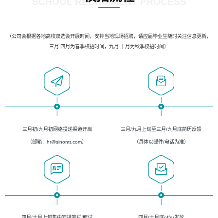
SCHOOL RECRUIMENT PROCESS
（公司会根据各地高校双选会开展时间，安排当地现场招聘，请应届毕业生随时关注信息更新，
三月-四月为春季校招时间，九月-十月为秋季校招时间）
三月初/九月初网络投递渠道开启
三月/九月上旬至三月/九月底简历反馈
（邮箱：hr@sinontt.com）
（具体以邮件/电话为准）
四月/十月上旬集中安排笔试/面试
四月/十月底offer发放