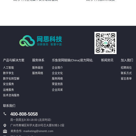
产品与解决方案
服务体系
乐鱼官网链接(China)官方网站,
新闻资讯
加入我们
人工智能
服务级别
企业简介
招聘岗位
数字孪生
服务网络
企业文化
联系方式
数字化转型解
服务网络
留言表单
安全服务
荣誉资质
运维服务
企业风采
技术咨询服务
联系我们
400-808-5058
周一到周五9:30-18:00 (北京时间）
广州市黄埔区科学大道18号芯大厦B2栋1-2层
商务合作: marketing@sinontt.com