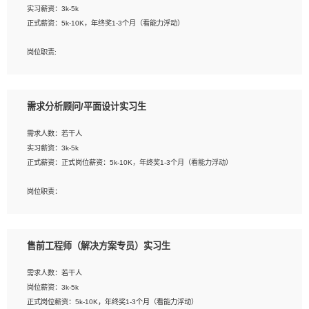
实习薪资：3k-5k
2. 熟悉前端常用框架, 能独立完成设计给予的 UI 效果;
正式薪资：5k-10K，年终奖1-3个月（看能力浮动）
3. 有良好的代码习惯, 低级错误出现频率低;
4. 具备优秀的沟通和协调能力，能承受比较大的工作压力;
岗位职责:
5. 自我驱动力强, 能自主学习新知识新技术, 并具有较强的自学能力;
1. 为企业客户提供软件技术服务。包括安装、升级、配置、调优、故障诊断等工
6. 了解前端设计及后端开发, 可快速和同事对接工作;
作；
7. 了解或熟悉 WebGL 及相关框架优先。
2. 在此基础上，并能为客户提供客户化技术支持方案，提升软件使用效率与价值。
需求分析顾问/平面设计实习生
任职要求:
需求人数：若干人
1. 计算机专业相关背景；
实习薪资：3k-5k
2. 自我学习和动手能力强，对操作系统、数据库有一定基础和兴趣；
正式薪资：正式岗位薪资：5k-10K，年终奖1-3个月（看能力浮动）
3.沟通能力强、有基础客户服务意识。
岗位职责：
1、 沟通客户需求，分析其实施的可行性，辅助项目经理完成展示策划、设计；
2、 把握设计时间节点，控制设计进度，完成展示设计任务；
3、配合平面设计师完成项目最终的整体汇报方案；参与项目例会，项目完工总结报
售前工程师（解决方案专员）实习生
告，设计项目文件管理和资料库维护；
4、 创新设计表现形式，优化流程、提高设计工作效率；
需求人数：若干人
5、 设计内容包括但不限于：展厅/博物馆/展馆的规划与空间设计，人机界面设计，
岗位薪资：3k-5k
标志及吉祥物设计，效果图后期处理等。
正式岗位薪资：5k-10K，年终奖1-3个月（看能力浮动）