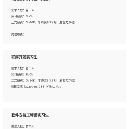
告，设计项目文件管理和资料库维护；
4、 创新设计表现形式，优化流程、提高设计工作效率；
需求人数：若干人
5、 设计内容包括但不限于：展厅/博物馆/展馆的规划与空间设计，人机界面设计，
实习薪资：3k-5k
标志及吉祥物设计，效果图后期处理等。
正式薪资：5k-10K，年终奖1-3个月（看能力浮动）
岗位要求：
岗位职责：
1、艺术设计类相关专业；
1、各类企业宣传片视频的剪辑和片头片尾包装；
2、热爱展览展示设计工作，熟悉行业动向，设计专业知识和产品专业知识；
2、广告片的后期剪辑与整体特效合成；
3、具有良好的人际沟通、准确判断客户需求并执行的能力、较强的团队合作能力和
3、特效及动画制作并了解后期合成软件。
服务意识。
程序开发实习生
岗位要求：
需求人数：若干人
1、热爱影视，责任心强，有强烈的兴趣和后期制作的主观能动性；
实习薪资：3k-5k
2、熟练使用After Effect、Photo Shop、熟练掌握视频剪辑和特效包装软件；
正式薪资：5k-10K，年终奖1-3个月（看能力浮动）
3、能对影片后期进行整体调色控制，具备一定审美感；
技能要求:Javascript, CSS, HTML, Vue
4、在剪辑上会思考，有一定编导思维；
5、踏实， 勤奋，愿意在工作中不断学习，提高自我；
工作职责：
6、能与同事友好相处。
1. 负责公司的前端项目的开发;
2. 负责公司已有项目的维护及迭代;
软件支持工程师实习生
工作要求:
需求人数：若干人
1. 熟悉 Javascript, CSS, HTML, Vue, Git;