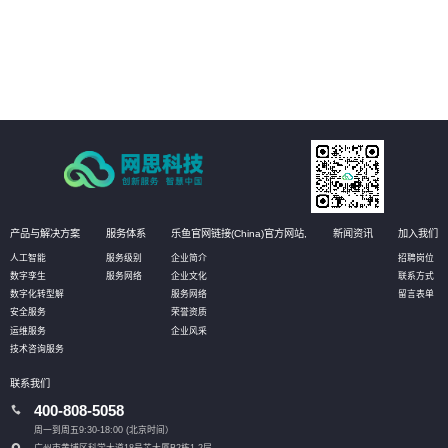
04
提供全方位的数据库管理服务，包括数据库设计、部署、监控、维护和优化等
环节，确保数据库系统的稳定运行，提高业务可用性和数据安全。
产品与解决方案
服务体系
乐鱼官网链接(China)官方网站,
新闻资讯
加入我们
人工智能
服务级别
企业简介
招聘岗位
数字孪生
服务网络
企业文化
联系方式
数字化转型解
服务网络
留言表单
安全服务
荣誉资质
运维服务
企业风采
技术咨询服务
联系我们
400-808-5058
周一到周五9:30-18:00 (北京时间）