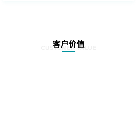
客户价值
CUSTOMER VALUE
01
根据客户不同的需求提供不同的数据库管理方案，针对客户现有数据库系统的
特点和运维要求，提供定制化的解决方案，帮助客户实现业务目标和持续优
化。
02
提供自动化和智能化的运维服务，提高运维效率，减少人力投入和运维成本，
并且通过系统性能和安全风险预警等方式帮助运维人员提前解决潜在问题，提
高系统安全稳定性。
03
遵守国际标准和最佳实践，提供相应的数据管理方案，确保数据能够实现有效
的备份、恢复和保护，防止不必要的数据损失。