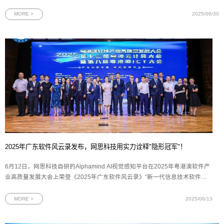
政企事业部以及广东移动等12家省公司、5家专业公司的领导及业务骨干，16家
网络安全领域联合体成员单位代表齐聚羊城，围绕科技创新、产品融合、生态共
MORE >
2025/06/30
建等关键议题展
2025年广东软件风云录发布，网思科技用实力诠释"隐形冠军"！
6月12日，网思科技自研的Alphamind AI视觉感知平台在2025年粤港澳软件产
业高质量发展大会上荣登《2025年广东软件风云录》“新一代信息技术软件产
品TOP 15”榜单，成为粤港澳大湾区软件产业创新发展的标杆平台。图为2025
年广东软件风云录新一代信息技术软件产品奖牌2025年广东软件风云榜评选由
MORE >
2025/06/13
羊城晚报报业集团、广东软件行业