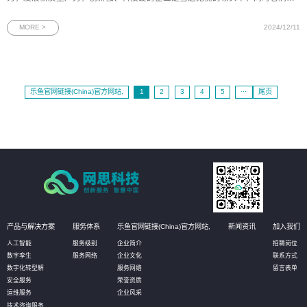
对金融服务提出了更高的要求。围绕科技企业普遍存在的“高技术、高研发、轻资
产”等特征，邮储银行广州市分行践行大行担当，探索创新、专业的金融产品和服
MORE >
2024/12/11
务模式。为此，时
乐鱼官网链接(China)官方网站,
1
2
3
4
5
···
尾页
产品与解决方案
服务体系
乐鱼官网链接(China)官方网站,
新闻资讯
加入我们
人工智能
服务级别
企业简介
招聘岗位
数字孪生
服务网络
企业文化
联系方式
数字化转型解
服务网络
留言表单
安全服务
荣誉资质
运维服务
企业风采
技术咨询服务