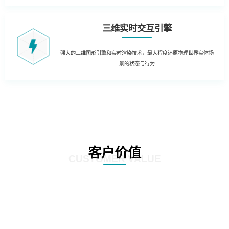
三维实时交互引擎
强大的三维图形引擎和实时渲染技术，最大程度还原物理世界实体场
景的状态与行为
客户价值
CUSTOMER VALUE
01
生产制造管理：结合实时生产数据，在3D场景中实时获知生产运营的KPI数据
和状态。同时当出现异常时，对各类报警信息进行处理和自动报警，定位到3D
场景，及时获知运行风险，通过3D动态方式进行故障处理和远程干预。