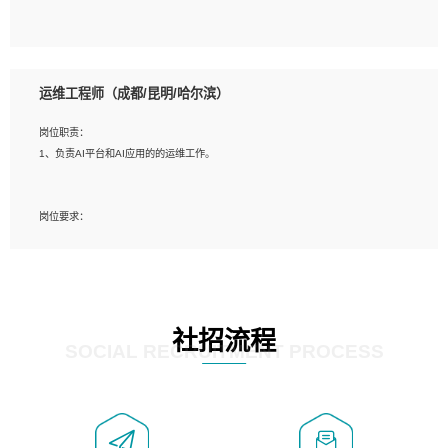
5、必须有实际的生产环境系统维护经验。
6、有中国移动安全态势系统相关项目经验优先考虑。
岗位要求：
1、精通java编程，熟悉vue和jsp编程；
运维工程师（成都/昆明/哈尔滨）
2、熟悉linux命令；
3、熟练使用springmvc、springcloud、webservice等框架进行开发；
岗位职责：
4、熟练使用oracle、mysql进行开发；
1、负责AI平台和AI应用的的运维工作。
5、熟悉流程开发如使用activiti；
6、计算机相关专业本科以上学历，3年以上开发工作经验。
岗位要求：
1、计算机相关专业，大专以上学历，2年以上开发运维工作经验；
2、必须具备的能力：有丰富的运维开发和K8S运维经验；熟悉K8S、Git、docker
等相关工具使用；熟练掌握Linux环境下的Shell语言 ；工作责任感强、具有良好的
沟通能力、服务意识；
3、掌握Linux环境下的Python编程语言；
社招流程
4、掌握DevOps思想、方法和流程。Jenkins工具使用；
SOCIAL RECRUITMENT PROCESS
5、掌握常见中间件配置与优化，如mysql、nginx等；
6、掌握服务器的维护，熟悉linux系统的常用操作；
7、掌握和第三方系统API接口的维护操作，和安全漏洞扫描的修复工作。