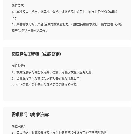
岗位要求
岗位要求：
1、本科及以上学历，计算机、数学、统计学等相关专业，同行业工作经验5年以
1、全日制统招本科及以上学历，计算机相关专业毕业，5年以上开发工作经验；
上；
2、具有扎实的java编程功底和良好的编码习惯，有分布式、多线程及高并发系统开
2、具备需求分析、产品/解决方案策划能力，可独立完成需求调研、需求整理与分析
发经验和性能调优经验尤佳；熟悉JVM调优；掌握基础中间件、基础架构方案和云
和产品/解决方案规划工作；
平台、云产品功能特性，熟练使用相关平台的功能和了解其背后实现机制；
3、逻辑缜密，对用户产品/解决方案体验敏感，对数据敏感，有产品/解决方案意
3、精通主流开发框架经验，精通一门主流开发语言；熟悉主流开源框架源码；
识，有主见，以数据为驱动，以结果为导向；
4、具有一定的大中型项目参与经验，有中间件、基础组件和框架的研发经验，具备
4、具有丰富的AI产品/解决方案解决方案经验，能够针对客户的需求，快速响应输出
研发管理流程建设经验；
图像算法工程师（成都/济南）
相关的解决方案，包括视频分析、图像识别、NLP、OCR、机器学习等；
5、熟悉Spring、Mybatis等开源框架和常用apache组件,熟悉Web服务端开发的各
5、具备AI技术背景，掌握TensorFlow、PyTorch、Spark MLlib、SK-Learn等常见
种常用框架和技术Springboot、Shiro、springcloud等；熟悉Linux常用命令和了解
岗位职责：
AI算法框架，对人脸识别、目标检测、图像识别、OCR、NLP等AI算法有深刻理
常用脚本语言，较丰富的线上系统运维经验，复杂问题排查思路清晰。
1、利用深度学习等图像分类、检测、分割技术解决业务问题；
解。具有AI平台级产品/解决方案从业经验者优先。具有大数据技术背景者优先；
2、负责深度学习及算法加速的相关研究及开发工作；
6、具备良好的客户意识与沟通能力，善于学习思考、创新与团队协作，认真负责、
3、进行公司相关业务的深度学习等前瞻技术研究。
执行力与抗压力强。
岗位要求：
1、统招本科以上学历，图形图像、计算机或数学相关专业；
需求顾问（成都/济南）
2、2年以上图像处理开发经验，熟悉python和spark开发；
3、熟练使用TensorFlow、Theano、Keras 及 Caffe 任意一种主流深度学习框架搭
岗位职责：
建深度学习系统环境；
1、负责沟通、收集和分析客户方在业务监管和分析方面的运营管理需求；