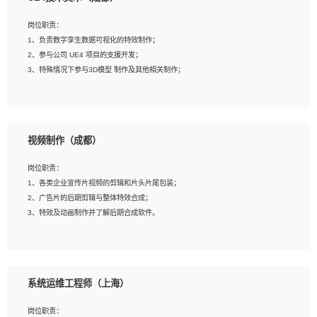
2、熟练掌握 Unity3D 程序开发，精通 C# 语言开发；
3、具有大量插件的使用调试经历，开发测试过 UWP 端程序者优先；
岗位职责：
4、有良好的沟通能力和团队合作意识；
1、负责数字孪生数据可视化的特效制作；
5、开发过 HoloLens 程序者优先。
2、参与公司 UE4 项目的支援开发；
3、特殊情况下参与3D模型 制作及其他相关制作；
岗位要求：
1、全日制本科以上学历，美术、动画相关专业毕业，具有相关效果制作经验2年以
视频制作（成都）
上；
2、熟练掌握 Particle 或 Niagara 制作特效模块；
岗位职责：
3、想象力丰富, 有一定的艺术审美深度；
1、各类企业宣传片视频的剪辑和片头片尾包装；
4、有良好的场景特效搭建功底；
2、广告片的后期剪辑与整体特效合成；
5、熟悉 3Ds Max 或者 Maya；
3、特效及动画制作并了解后期合成软件。
6、有良好的沟通能力和团队合作意识；
7、参与过建筑结构表现相关项目者优先
岗位要求：
1、热爱影视，责任心强，有强烈的兴趣和后期制作的主观能动性；
系统运维工程师（上海）
2、熟练使用After Effect、Photo Shop、熟练掌握视频剪辑和特效包装软件；
3、能对影片后期进行整体调色控制，具备一定审美感；
岗位职责：
4、在剪辑上会思考，有一定编导思维；