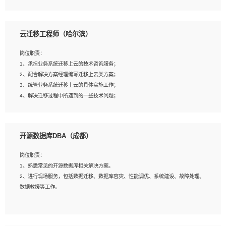
4、负责问答系统的搭建和知识图谱的建立；
云迁移工程师（哈尔滨）
岗位要求：
1、1年及以上自然语言处理方向研究或工作经验，统招本科及以上学历；
岗位职责：
2、熟悉tensorflow，keras，pytorch等常规深度学习框架，快速根据客户需求实现
1、承担业务系统迁移上云的技术咨询服务；
有效的模型；
2、配合解决方案经理编写迁移上云类方案；
3、熟悉掌握至少一种编程语言，如：Python，Java；
3、统管业务系统迁移上云的具体实施工作；
4、 熟悉NLP相关算法与实现；
4、解决迁移过程中所遇到的一些技术问题；
5、至少有一次及以上问答系统的项目实践，熟悉问答系统全流程开发者优先；
6、有较强的问题分析和处理能力，良好的团队合作意识；
7、 参与过相关竞赛或科研项目者优先。
岗位要求：
开源数据库DBA（成都）
1、专科及以上学历，三年以上工作经验，计算机等相关专业；
2、具备常见业务系统资源评估、部署优化和故障排查的能力；
岗位职责：
3、熟悉常见操作系统、存储、网络、 IO 等相关原理；
1、熟悉常见的开源数据库相关解决方案。
4、具有迁移工具实操经验，具备P2V、V2V迁移能力；
2、进行现场服务，包括数据迁移、数据库容灾、性能调优、系统建设、故障处理、
5、熟练华为、VMware虚拟化、云计算及云存储技术；
数据救援等工作。
6、熟悉主流数据库、应用服务器、中间件部署架构和运维方法；
7、具备资源池迁移、应用及数据迁移、异构数据迁移相关经验；
8、具有HCIE/H3CIE/VMware/阿里云等云计算方向认证者优先；
岗位要求：