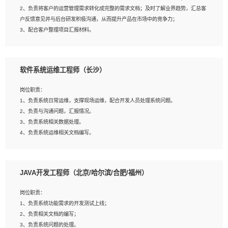
4、熟悉OPENCV、HALCON等常用图像处理软件，熟练进行图像处理；
2、负责将客户的运营管理需求转化成完整的需求文档；及时了解业界趋势，汇总客
5、熟悉主流的分类算法、聚类算法和关联分析算法原理，能熟练使用神经网络算法
户反馈意见并与后台研发积极沟通，从而提升产品在市场中的竞争力；
的进行业务建模；
3、配合客户整理项目汇报材料。
6、对OCR领域有深入的研究，熟悉模型调参，压缩和整型化方法；
7、熟悉mysql、oracle、MongoDB、redis等其中一种数据库使用。
岗位要求：
软件系统运维工程师（长沙）
1、3年以上运营或解决方案的工作经验。
2、具备良好的逻辑能力、沟通能力和文字处理能力，能够从海量数据中发现关键特
岗位职责：
征，可独立提出完整的优化方案,并推动方案执行达成结果；熟练使用PPT、
1、负责系统日常运维，支撑现场运维，配合开发人员处理系统问题。
WORD、EXCEL等办公软件；
2、负责与沟通问题，汇报情况。
3、深入理解公司各项AI产品和技术信息；具有较强的文档编写能力，能独立撰写
3、负责系统相关数据处理。
PPT、方案建议书等，面试时需携带个人制作的专业PPT文件进行展示。
4、负责系统运维相关文档编写。
5、负责现场对接客户，沟通事项。
JAVA开发工程师（北京/哈尔滨/合肥/福州）
岗位要求：
1、计算机相关专业本科以上学历，1年以上软件系统运维经验。
岗位职责：
2、精通linux命令。
1、负责系统功能需求的开发测试上线；
3、熟悉oracle、mysql 数据库。
2、负责相关文档的编写；
4、善于沟通，具有良好的团队合作精神和协作能力。
3、负责系统问题的处理。