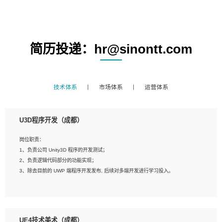
简历投递：hr@sinontt.com
技术体系
市场体系
运营体系
U3D程序开发（成都）
岗位职责：
1、负责公司 Unity3D 程序的开发测试；
2、负责逻辑代码部分的功能实现；
3、除去目前的 UWP 端程序开发发布, 后续对多端开发进行学习投入。
岗位要求：
1、全日制本科相关专业，具有相关开发经验?年以上；
UE4技术美术（成都）