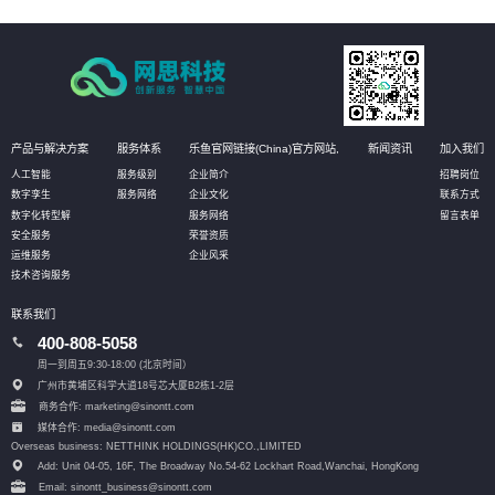
产品与解决方案
服务体系
乐鱼官网链接(China)官方网站,
新闻资讯
加入我们
人工智能
服务级别
企业简介
招聘岗位
数字孪生
服务网络
企业文化
联系方式
数字化转型解
服务网络
留言表单
安全服务
荣誉资质
运维服务
企业风采
技术咨询服务
联系我们
400-808-5058
周一到周五9:30-18:00 (北京时间）
广州市黄埔区科学大道18号芯大厦B2栋1-2层
商务合作: marketing@sinontt.com
媒体合作: media@sinontt.com
Overseas business: NETTHINK HOLDINGS(HK)CO.,LIMITED
Add: Unit 04-05, 16F, The Broadway No.54-62 Lockhart Road,
Wanchai, HongKong
Email: sinontt_business@sinontt.com