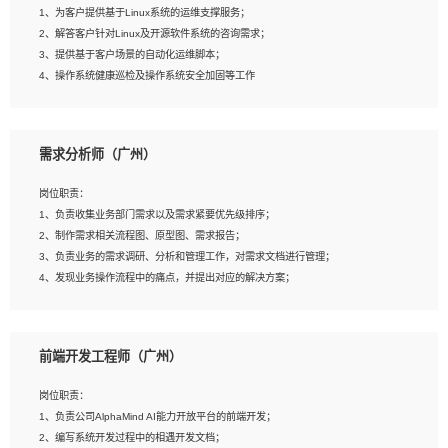
1、为客户提供基于Linux系统的运维支撑服务；
5、踏实， 勤奋，愿意在工作中不断学习，提高自我；
2、解答客户针对Linux及开源软件系统的咨询需求；
6、能与同事友好相处。
3、提供基于客户场景的自动化运维脚本；
4、操作系统健康巡检及操作系统安全加固等工作
岗位要求：
需求分析师（广州）
1、全日制本科计算机相关专业毕业，3年以上相关工作经验；
2、精通linux操作系统的运行维护，具有故障处理的能力
岗位职责：
3、熟练使用脚本语言，shell/python任一种，熟练使用Ansible
1、负责收集业务部门需求以及需求紧要优先级排序；
4、熟悉linux常见服务、中间件的基本原理、部署以及故障处理，如：Mysql、
2、制作需求相关流程图、原型图、需求报告；
Apache、Nginx、Zabbix、Kafka等
3、负责业务的需求调研、分析和管理工作，对需求文档进行管理；
5、熟悉主流虚拟化技术，如：VMware、KVM
4、发现业务操作流程中的痛点，并提出对应的解决方案；
6、具备网络方面的基础知识，熟悉常见的网络协议，如TCP/IP，转发原理，路由优
5、完成其他上级领导交予的任务和工作。
先级等
7、了解容器技术，熟悉docker或podman
8、有良好的文档编写能力和沟通能力，有RHCE证书优先
前端开发工程师（广州）
岗位要求：
1、本科以上学历，一年以上需求分析相关经验者优先；
岗位职责：
2、熟悉产品及需求规划工具，如:Axure、Xmind、MS Project等；
1、负责公司AlphaMind AI能力开放平台的前端开发；
3、具备良好的交流协调能力，有较强的责任感、工作积极主动；
2、编写系统开发过程中的相遇开发文档；
4、有较强的系统需求分析、文档编写能力、沟通能力；