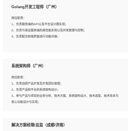
1、本科以上相关专业毕业，拥有三年以上相关数据工作经验经验。
Golang开发工程师（广州）
2、熟悉PostgreSQL、redis、MongoDB、ElasticSearch等开源数据库运维管理，
拥有开发经验优先。
岗位职责：
3、熟悉Oracle、MySQL、SQLServer中一种或多种优先。
1、负责服务端的API以及平台设计跟实现；
4、熟悉Hadoop、HBASE、Spark等大数据平台优先。
2、负责与保证服务端的高性能实现以及并发管理与控制；
5、熟悉linux或任意一种unix操作系统，如有较强操作系统侧工作经验者优先。
3、负责配合前端界面进行功能对接；
6、具备丰富的项目实施经验，较强的自我学习能力。
7、责任心强，为人友好，沟通能力强，具有良好的团队意识。
岗位要求：
1、本科及以上学历，计算机相关专业；
系统架构师（广州）
2、1年以上Golang开发工作经验，能独立完成相应项目开发；
3、基础扎实、熟悉数据结构与算法，熟悉多线程、多进程、IO复用等并发编程思维
岗位职责：
与实现，熟悉常用开源框架及设计模式；
1、负责自研产品开发及开发团队管理；
4、熟悉Golang、连接池、消息队列等组件使用、熟悉后端开发、测试、调试流程
2、负责产品和平台的系统架构设计；
跟工具使用；
3、参与产品与项目的业务分析、技术方案、系统架构设计、技术选型、技术攻关与
5、对技术有激情，喜欢钻研，能快速接受和掌握新技术，学习能力和工作责任心
核心功能设计与实现；
强，良好的沟通表达能力和团队协作能力。
4、根据业务及技术发展，做前瞻性的技术分析、研究及应用；
5、根据业务架构设计与业务需求，上接业务设计下接系统设计，编写系统概要设
计，指导技术骨干进行系统详细设计。
解决方案经理/总监（成都/济南）