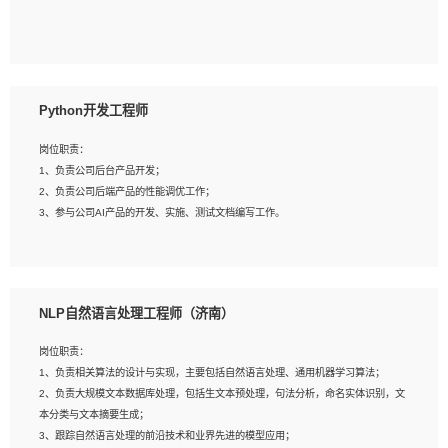
5、具备与多团队合作的经验，良好团队协作精神；
岗位要求：
1、全日制本科及以上学历，计算机相关专业毕业，一年以上前端开发工作经验；
2、熟练掌握HTML、CSS、JavaScript等web相关技术；
Python开发工程师
3、熟悉react/vue/angular任何一种前端框架，熟悉react优先；
4、熟悉webpack配置和git操作；
岗位职责：
5、善于沟通，具有团队意识；
1、负责公司后台产品开发；
2、负责公司后端产品的性能调优工作；
3、参与公司AI产品的开发、实施、测试文档编写工作。
岗位要求:
1、计算机相关专业，本科及以上学历，2年以上后端开发经验，有过运营商项目经
NLP自然语言处理工程师（济南）
验的更佳；
2、熟练python编程语言，熟悉服务端开发流程，熟悉常见的算法和数据结构；
岗位职责：
3、熟悉数据库开发，熟悉Mysql、Oracle、MongoDb数据库应用开发其中一种；
1、负责相关算法的设计与实现，主要包括自然语言处理、通用机器学习算法；
4、熟悉Python Wed框架（Django/Flask...）代码能力优秀，熟悉编码规范和具备
2、负责大规模文本数据库处理，包括生文本预处理，句法分析，命名实体识别，文
良好的文档编写能力）；
本分类与文本摘要生成；
5、沟通表达能力强，具备团队协作能力。
3、跟踪自然语言处理的前沿技术和业界先进的模型应用；