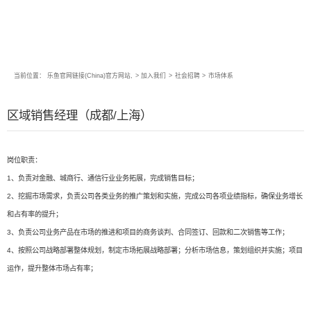
当前位置：
乐鱼官网链接(China)官方网站,
>
加入我们
>
社会招聘
>
市场体系
区域销售经理（成都/上海）
岗位职责：
1、负责对金融、城商行、通信行业业务拓展，完成销售目标；
2、挖掘市场需求，负责公司各类业务的推广策划和实施，完成公司各项业绩指标，确保业务增长
和占有率的提升；
3、负责公司业务产品在市场的推进和项目的商务谈判、合同签订、回款和二次销售等工作；
4、按照公司战略部署整体规划，制定市场拓展战略部署；分析市场信息，策划组织并实施；项目
运作，提升整体市场占有率；