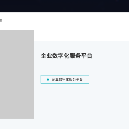
案
企业数字化服务平台
企业数字化服务平台