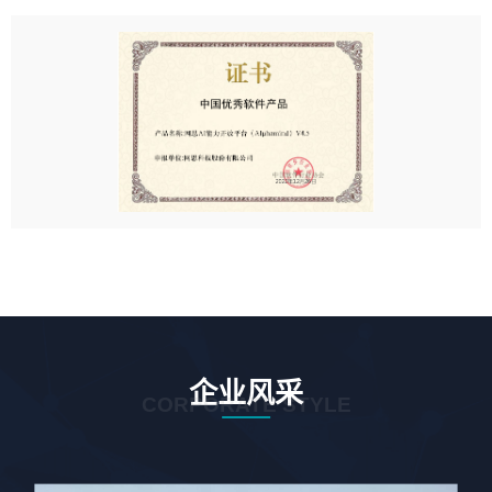
企业风采
CORPORATE STYLE