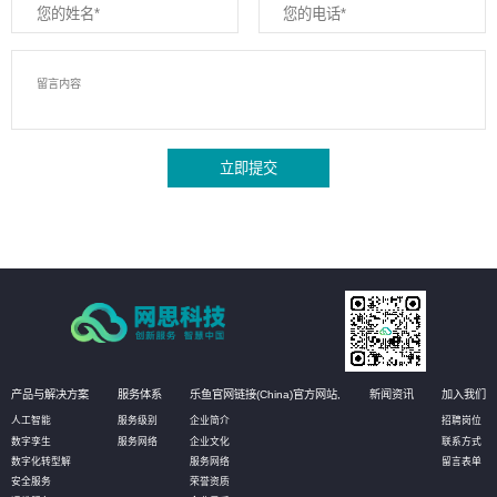
立即提交
产品与解决方案
服务体系
乐鱼官网链接(China)官方网站,
新闻资讯
加入我们
人工智能
服务级别
企业简介
招聘岗位
数字孪生
服务网络
企业文化
联系方式
数字化转型解
服务网络
留言表单
安全服务
荣誉资质