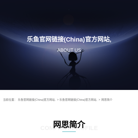
乐鱼官网链接(China)官方网站,
ABOUT US
当前位置：
乐鱼官网链接(China)官方网站,
>
乐鱼官网链接(China)官方网站,
>
网思简介
网思简介
COMPANY PROFILE