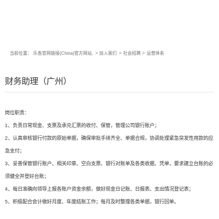
当前位置：
乐鱼官网链接(China)官方网站,
>
加入我们
>
社会招聘
>
运营体系
财务助理（广州）
岗位职责：
1、负责日常现金、支票及承兑汇票的收付、保管，管理公司银行账户；
2、认真审核银行付款的原始单据，确保审批手续齐全、单据合规，协调处理紧急突发性用款的应
急支付；
3、妥善保管银行账户、相关印章、空白支票、银行对账单及各类收据、凭单，要求建立台账的必
须健全并登好台账；
4、每日准确向领导上报各账户资金余额，做好现金日记账、日报表、支出情况登记表；
5、积极配合会计做好月度、年度结账工作；每月及时整理各类单据，银行回单。