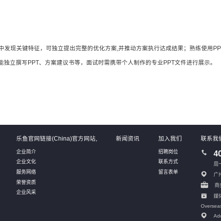
发现关键特征，可独立提出完整的优化方案,并推动方案执行达成结果；熟练使用PPT、
能独立撰写PPT、方案建议书等，面试时需携带个人制作的专业PPT文件进行展示。
乐鱼官网链接(China)官方网站,
新闻资讯
加入我们
联系我
企业简介
招聘岗位
4
企业文化
联系方式
周一
服务网络
留言表单
广
荣誉资质
商务
企业风采
媒体
Oversea
Add