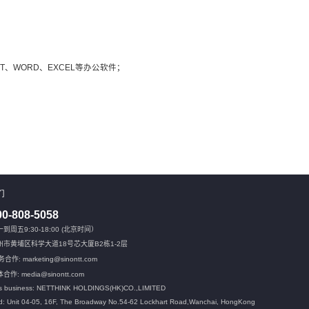
WORD、EXCEL等办公软件；
们
00-808-5058
到周五9:30-18:00 (北京时间）
州市黄埔区科学大道18号芯大厦B2栋1-2层
合作: marketing@sinontt.com
合作: media@sinontt.com
s business: NETTHINK HOLDINGS(HK)CO.,LIMITED
: Unit 04-05, 16F, The Broadway No.54-62 Lockhart Road,
Wanchai, HongKong