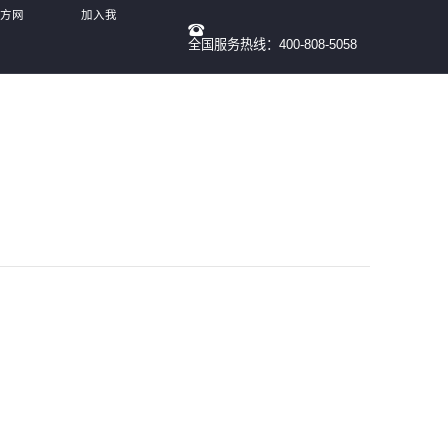
官方网
加入我
全国服务热线：400-808-5058
们