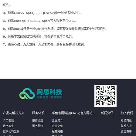
优先。
3、熟悉Oracle、MySQL、SQLServer中一种或多种优先。
4、熟悉Hadoop、HBASE、Spark等大数据平台优先。
5、熟悉linux或任意一种unix操作系统，如有较强操作系统侧工作经验者优先。
6、具备丰富的项目实施经验，较强的自我学习能力。
7、责任心强，为人友好，沟通能力强，具有良好的团队意识。
产品与解决方案
服务体系
乐鱼官网链接(China)官方网站,
新闻资讯
加入我们
人工智能
服务级别
企业简介
招聘岗位
数字孪生
服务网络
企业文化
联系方式
数字化转型解
服务网络
留言表单