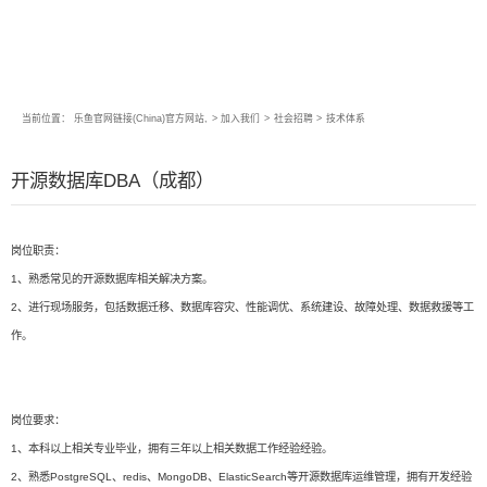
当前位置：
乐鱼官网链接(China)官方网站,
>
加入我们
>
社会招聘
>
技术体系
开源数据库DBA（成都）
岗位职责：
1、熟悉常见的开源数据库相关解决方案。
2、进行现场服务，包括数据迁移、数据库容灾、性能调优、系统建设、故障处理、数据救援等工
作。
岗位要求：
1、本科以上相关专业毕业，拥有三年以上相关数据工作经验经验。
2、熟悉PostgreSQL、redis、MongoDB、ElasticSearch等开源数据库运维管理，拥有开发经验