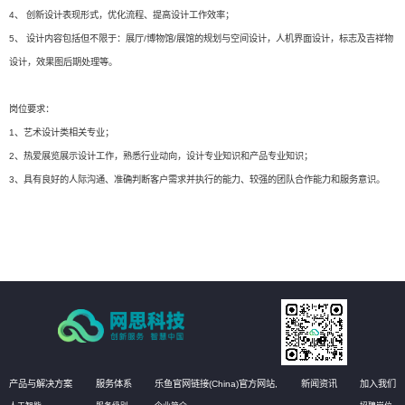
4、 创新设计表现形式，优化流程、提高设计工作效率；
5、 设计内容包括但不限于：展厅/博物馆/展馆的规划与空间设计，人机界面设计，标志及吉祥物
设计，效果图后期处理等。
岗位要求：
1、艺术设计类相关专业；
2、热爱展览展示设计工作，熟悉行业动向，设计专业知识和产品专业知识；
3、具有良好的人际沟通、准确判断客户需求并执行的能力、较强的团队合作能力和服务意识。
产品与解决方案
服务体系
乐鱼官网链接(China)官方网站,
新闻资讯
加入我们