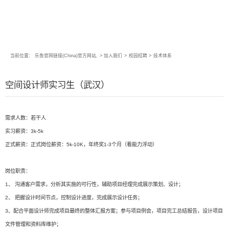
当前位置：
乐鱼官网链接(China)官方网站,
>
加入我们
>
校园招聘
>
技术体系
空间设计师实习生（武汉）
需求人数：若干人
实习薪资：3k-5k
正式薪资：正式岗位薪资：5k-10K，年终奖1-3个月（看能力浮动）
岗位职责：
1、 沟通客户需求，分析其实施的可行性，辅助项目经理完成展示策划、设计；
2、 把握设计时间节点，控制设计进度，完成展示设计任务；
3、配合平面设计师完成项目最终的整体汇报方案；参与项目例会，项目完工总结报告，设计项目
文件管理和资料库维护；