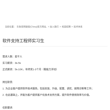
当前位置：
乐鱼官网链接(China)官方网站,
>
加入我们
>
校园招聘
>
技术体系
软件支持工程师实习生
需求人数：若干人
实习薪资：3k-5k
正式薪资：5k-10K，年终奖1-3个月（看能力浮动）
岗位职责:
1. 为企业客户提供软件技术服务。包括安装、升级、配置、调优、故障诊断等工作；
2. 在此基础上，并能为客户提供客户化技术支持方案，提升软件使用效率与价值。
任职要求: