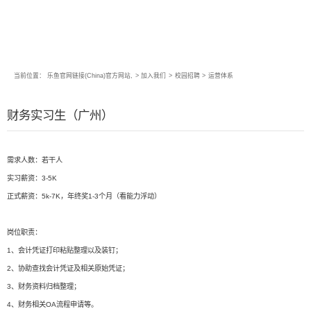
当前位置：
乐鱼官网链接(China)官方网站,
>
加入我们
>
校园招聘
>
运营体系
财务实习生（广州）
需求人数：若干人
实习薪资：3-5K
正式薪资：5k-7K，年终奖1-3个月（看能力浮动）
岗位职责：
1、会计凭证打印粘贴整理以及装钉；
2、协助查找会计凭证及相关原始凭证；
3、财务资料归档整理；
4、财务相关OA流程申请等。