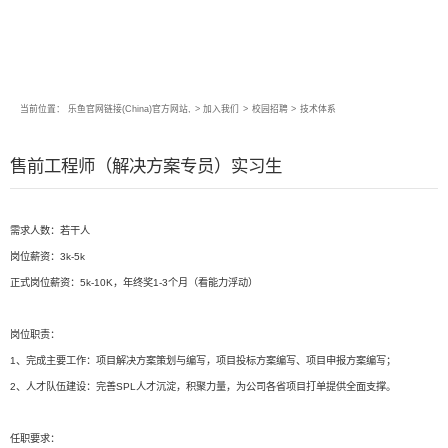
当前位置：
乐鱼官网链接(China)官方网站,
>
加入我们
>
校园招聘
>
技术体系
售前工程师（解决方案专员）实习生
需求人数：若干人
岗位薪资：3k-5k
正式岗位薪资：5k-10K，年终奖1-3个月（看能力浮动）
岗位职责：
1、完成主要工作：项目解决方案策划与编写，项目投标方案编写、项目申报方案编写；
2、人才队伍建设：完善SPL人才沉淀，积聚力量，为公司各省项目打单提供全面支撑。
任职要求：