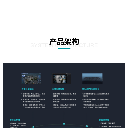
产品架构
SYSTEM ARCHITECTURE