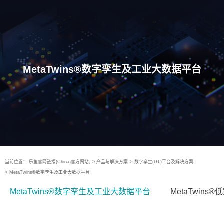
MetaTwins®数字孪生及工业大数据平台
当前位置：
乐鱼官网链接(China)官方网站,
>
产品与解决方案
>
数字孪生(DT)平台及解决方案
>
MetaTwins®数字孪生及工业大数据平台
MetaTwins®数字孪生及工业大数据平台
MetaTwin